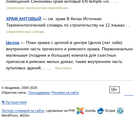
помещения Синонимы храм антовый EN temple «in… …
Справочник технического переводчика
ХРАМ АНТОВЫЙ
— см. храм В Антах Источник:
Терминологический словарь по строительству на 12 языках …
Строительный словарь
Целла
— План храма с целлой в центре Целла (лат. cella)
внутренняя часть греческого и римского храма. Первоначально
маленькая (позднее и большая) комната для съестных
припасов в римских жилых домах; также внутренняя часть
культовых зданий,… …
Википедия
© Академик, 2000-2026
18+
Обратная связь:
Техподдержка
,
Реклама на сайте
👣 Путешествия
Экспорт словарей на сайты
, сделанные на PHP,
Joomla,
Drupal,
WordPress, MODx.